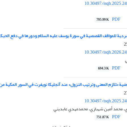
10.30497/isqh.2025.2
PDF
795.99 K
ردية للمواقف القصصية في سورة يوسف عليه السلام ودورها في دفع الحبكة 
10.30497/isqh.2026.2
ي
PDF
694.3 K
یة «تلازم المعنى وترتیب النزول» عند آنجلیكا نویفرت في السور المكیة من 
10.30497/isqh.2025.2
 محمد أمين شهبازي، محمدمهدي عابدیني
PDF
751.87 K