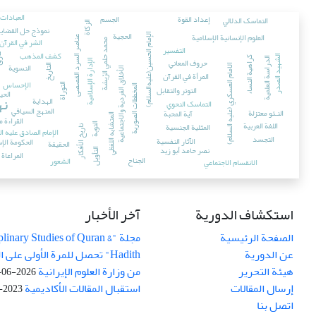
العبادات 
إعداد القوة
الجسم
التماسک الدلالي
الزكاة
نموذج حل القضايا
الحجية
العلوم الإنسانية الإسلامية
الإمام الحسين(علیه‌السلام)
عناصر السرد القصصی
الشر في القرآن
محمد حلمي الرّيشة
التفسير
كشف المذهب
ما
الشهيد الصدر
كراهية النساء
حروف المعاني
الدراسة العلمية
الإدارة الإسلامية
النسوية
التاریخ
الامام العسکري (علیه السلام)
الأخلاق الفردية والاجتماعية
المرأة في القرآن
الإحساس
التوراة
المخططات الصورية
التوتر والتقابل
الحي
نه
الهداية
التماسک النحوي
المنهج السياقي
النـئو معتزلة
آية المحبة
المتشابه اللفظي
القراءة م
اللغة العربية
المثلية الجنسية
التوبة
تاریخ الأفکار
الإمام الصادق عليه ا
التجسد
الآثار النفسية
الحكومة الإس
الحقيقة
نصر حامد أبو زيد
التأويل
المراعاة 
الجناح
الشعور
الانقسام الاجتماعي
استکشاف الدوریة
آخر الأخبار
الصفحة الرئيسية
مجلة "iplinary Studies of Quran
عن الدورية
Hadith" تحصل للمرة الأولى عل
هيئة التحرير
من وزارة العلوم الإيرانية
2026-06-16
إرسال المقالات
استقبال المقالات الأکادیمیة
2023-05-27
اتصل بنا