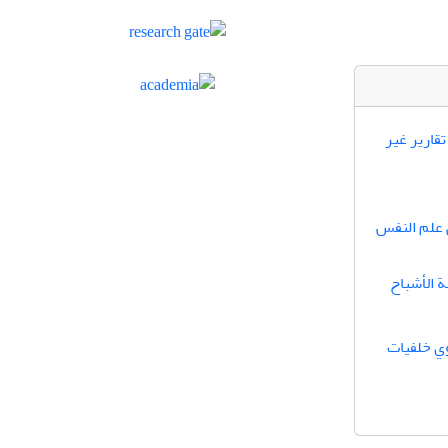
قاریر غیر
ي علم النفس
 الأشباح
وي خلفيات