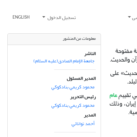
ی
تسجيل الدخول
ENGLISH
معلومات عن المنشور
ة مفتوحة
الناشر
آن والحدیث.
جامعة الإمام الصادق(علیه السلام)
المدير المسئول
بلد.
محمود کریمي بنادکوکي
عام
 تقييم
رئيس التحرير
يران، وذلك
محمود کریمي بنادکوکي
ية.
المدير
أحمد توانائي