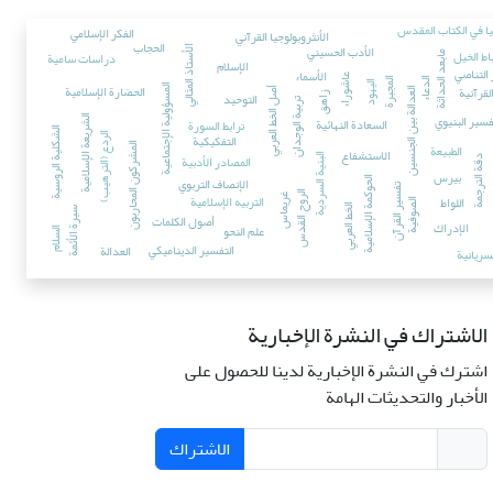
جيا في الکتاب المقدس
الفكر الإسلامي
الأنثروبولوجيا القرآني
الحجاب
الأدب الحسيني
الأستاذ المثالي
اط الخيل
دراسات سامية
مابعد الحداثة
الإسلام
 التناصي
الأسماء
عاشوراء
المجبرة
الدعاء
الیهود
الحضارة الإسلامية
لقرآنية
المسؤولية الإجتماعية
العدالة بين الجنسين
أصل الخط العربي
التوحيد
زاهق
تربية الوجدان
فسير البنيوي
الشريعة الإسلامية
السعادة النهائية
ترابط السورة
الشكلية الروسية
التفکیکیة
الردع (الترهيب)
الطبيعة
المشركون المحاربون
الاستشفاع
المصادر الأدبية
البنية السردية
دقة الترجمة
بيرس
الإنصاف التربوي
الحوکمة الإسلامیة
هوي
تفسير القرآن
الروح القدس
التربیه الإسلامیة
اللواط
غريماس
الصوفیة
الخط العربي
سيرة الأئمة
أصول الكلمات
الإدراك
علم النحو
السلام
التفسير الديناميكي
العدالة
سريانية
الاشتراك في النشرة الإخبارية
اشترك في النشرة الإخبارية لدينا للحصول على
الأخبار والتحديثات الهامة
الاشتراك