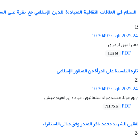
السلام في العلاقات الثقافية المتبادلة للدين الإسلامي مع نظرة علی الس
10.30497/isqh.2025.2
ه، رامین ازدري
PDF
1.02 M
اره النفسية على المرأة من المنظور الإسلامي
10.30497/isqh.2025.2
رمولا، محمدجواد سلمانبور، میاده إبراهیم حبش
PDF
711.75 K
قهي للشهيد محمد باقر الصدر وفق مباني الاستقراء