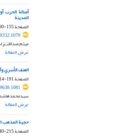
أصالة الحرب أو 
المدينة
الصفحة
155-190
49332.1070
میثم صداقت‌زاد
عرض المقالة
العنف الأسري وآث
الصفحة
191-214
49638.1081
سیدمحمدهاشم بو
عرض المقالة
حجية المذهب الف
الصفحة
215-240