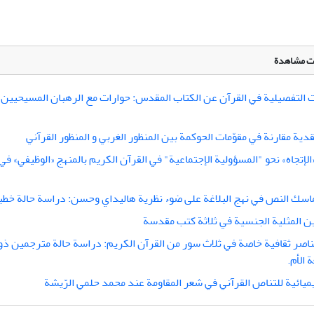
لات مشاهدة
ت التفصيلية في القرآن عن الكتاب المقدس: حوارات مع الرهبان المسیحیین ت
ية مقارنة في مقوّمات الحوکمة بین المنظور الغربي و المنظور القرآني
لإتجاه» نحو "المسؤولية الإجتماعية" في القرآن الكريم بالمنهج «الوظيفي» ف
اسك النص في نهج البلاغة على ضوء نظریة هاليداي وحسن: دراسة حالة خطبة
ين المثلية الجنسية في ثلاثة كتب مقدسة
اصر ثقافية خاصة في ثلاث سور من القرآن الكريم: دراسة حالة مترجمين ذ
 الأم.
ميائية للتناص القرآني في شعر المقاومة عند محمد حلمي الرّيشة