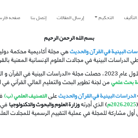
التألیف
التحکیم
إرسال المقالات
إتصل بنا
صفحه فارس
بسم الله الرحمن الرحیم
سات البینیة في القرآن والحدیث
هي مجلة أکادیمیة محکمة دولي
 الدراسات البینیة في مجالات العلوم الإنسانیة المعنیة بالقر
 البینية في القرآن و الحدیث» على
 بحث علمي
من لجنة تطوير البحث والتعليم العالي القرآني في ال
الدراسات البینیة في القرآن والحدیث
التصنيف العلمي (ب)
على
في
2025–2026م
)
وزارة العلوم والبحوث والتكنولوجيا
الذي أجرته
في إ
 أول مشاركة للمجلة في عملية التقييم الرسمية للمجلات العلم