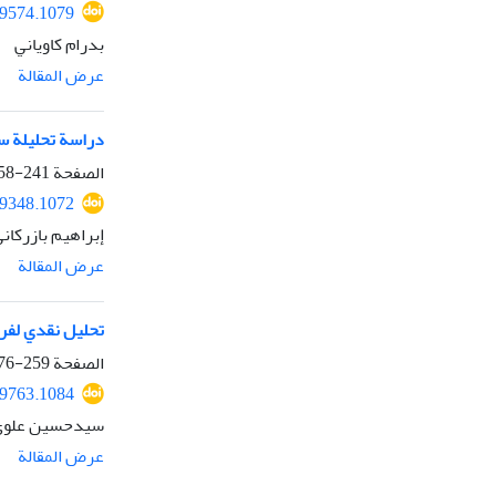
49574.1079
بدرام کاویاني
عرض المقالة
دراسة تحليلة س
الصفحة
241-258
49348.1072
إبراهیم بازرکان
عرض المقالة
تحليل نقدي لفرض
الصفحة
259-276
49763.1084
سیدحسین علوي،
عرض المقالة