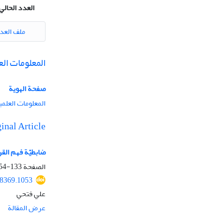
العدد الحالي
ملف العد
المعلومات الع
صفحة الهویة
المعلومات العلمي
inal Article
ضابطيّة فهم الق
الصفحة
133-154
48369.1053
علي فتحي
عرض المقالة