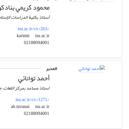
محمود کریمي بنادک
أستاذ بکلیة الدراسات الإسلام
isu.ac.ir/cv/263/
isu.ac.ir
karimii
02188094001
المدير
أحمد توانائي
استاذ مساعد بمركز اللغات، جا
isu.ac.ir/cv/1271/
isu.ac.ir
ah.tavanai
02188094001