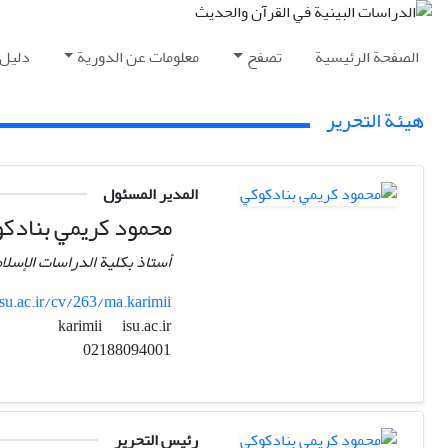
الصفحة الرئیسیة
تصفح
معلومات عن الدورية
دلیل 
هيئة التحرير
المدير المسئول
محمود کریمي بنادک
أستاذ بکلیة الدراسات الإسلام
isu.ac.ir/cv/263/ma.karimii
isu.ac.ir
karimii
02188094001
رئيس التحرير