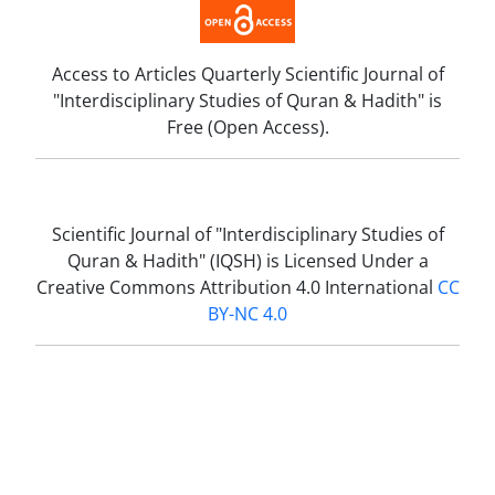
Access to A
rticles
Quarterly Scientific Journal of
"Interdisciplinary Studies of Quran & Hadith" i
s
Free (Open Access).
Scientific
Journal of "Interdisciplinary Studies of
Quran & Hadith" (IQSH) is Licensed Under a
Creative Commons Attribution 4.0 International
CC
BY-NC 4.0
Scientific
Journal of "Interdisciplinary Studies of
Quran & Hadith" follows the "Islamic Republic of
Iran Research Ethics Charter and Standards" and
the "Executive Regulations of the Law on
Prevention and Combating Fraud in Scientific