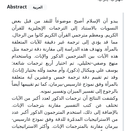
Abstract
العربیة
يبدو أن الإسلام أصبح موضوعاً للنقد من قبل بعض
النسويات بالاستناد إلى الترجمات الإنجليزية للقرآن
الكريم. ومعظم مترجمي القرآن الكريم كانوا من الرجال،
مما قد يؤدي إلى ترجمة غير دقيقة للآيات المتعلقة
بالمرأة. وتهدف هذه الدراسة إلى مقارنة دقة ترجمة مثل
هذه الآيات بين المترجمين الذكور والإناث. وباستخدام
منهج وصفي–تحليلي، تم اختيار أربع ترجمات شائعة:
يوسف علي وبيكثال (ذكور)، وأم محمد ولَله بختيار (إناث).
وقد تم تقييم دقة ترجمة خمس وعشرين آية متعلقة
بالمرأة وفق نموذج غارسيس-بيرمان، كما تم تقييمها أيضاً
بالرجوع إلى تفسير الميزان وتفسير نمونه.
وكشفت النتائج أن ترجمات الذكور لعدد أكبر من الآيات
تختلف عن كتب التفسير مقارنة بترجمات الإناث.
بالإضافة إلى ذلك، استخدم المترجمون الذكور أكبر عدد
من الاستراتيجيات المدمّرة للدقة وفق نموذج غارسيس-
بيرمان مقارنة بالمترجمات الإناث. وأكثر الاستراتيجيات