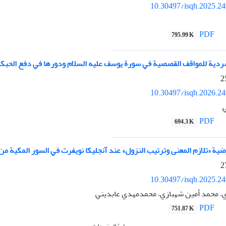
10.30497/isqh.2025.2
PDF
795.99 K
ردية للمواقف القصصية في سورة يوسف عليه السلام ودورها في دفع الحبكة 
10.30497/isqh.2026.2
ي
PDF
694.3 K
یة «تلازم المعنى وترتیب النزول» عند آنجلیكا نویفرت في السور المكیة من 
10.30497/isqh.2025.2
 محمد أمين شهبازي، محمدمهدي عابدیني
PDF
751.87 K