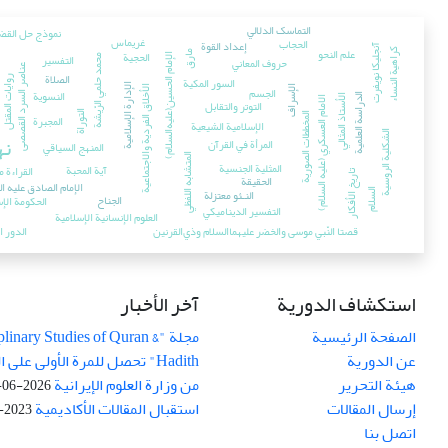
التماسک الدلالي
نموذج حل القضا
غريماس
الحجاب
إعداد القوة
آنجلیكا نویفرت
علم النحو
كراهية النساء
الحجية
مارق
التفسير
الإمام الحسين(علیه‌السلام)
محمد حلمي الرّيشة
حروف المعاني
عناصر السرد القصصی
الصلاة
السور المكية
روايات المق
الإدارة الإسلامية
الجسم
الإسراف
الأخلاق الفردية والاجتماعية
النسوية
الدراسة العلمية
الأستاذ المثالي
الامام العسکري (علیه السلام)
التوتر والتقابل
التوراة
المخططات الصورية
المجبرة
الإسلامية الشيعية
نه
الشكلية الروسية
المرأة في القرآن
المنهج السياقي
المتشابه اللفظي
المثلية الجنسية
آية المحبة
القراءة م
تاریخ الأفکار
الحقيقة
الإمام الصادق عليه ا
النـئو معتزلة
السلام
الجناح
الحكومة الإس
التفسير الديناميكي
العلوم الإنسانية الإسلامية
قصتا النّبي موسی والخضر علیهما‌السلام وذي‌القرنین
الدور ا
استکشاف الدوریة
آخر الأخبار
الصفحة الرئيسية
مجلة "iplinary Studies of Quran
عن الدورية
Hadith" تحصل للمرة الأولى عل
هيئة التحرير
من وزارة العلوم الإيرانية
2026-06-16
إرسال المقالات
استقبال المقالات الأکادیمیة
2023-05-27
اتصل بنا