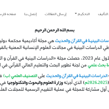
التألیف
التحکیم
إرسال المقالات
إتصل بنا
صفحه فارس
بسم الله الرحمن الرحیم
سات البینیة في القرآن والحدیث
هي مجلة أکادیمیة محکمة دولي
 الدراسات البینیة في مجالات العلوم الإنسانیة المعنیة بالقر
 البینية في القرآن و الحدیث» على
 بحث علمي
من لجنة تطوير البحث والتعليم العالي القرآني في ال
الدراسات البینیة في القرآن والحدیث
التصنيف العلمي (ب)
على
في
2025–2026م
)
وزارة العلوم والبحوث والتكنولوجيا
الذي أجرته
في إ
 أول مشاركة للمجلة في عملية التقييم الرسمية للمجلات العلم