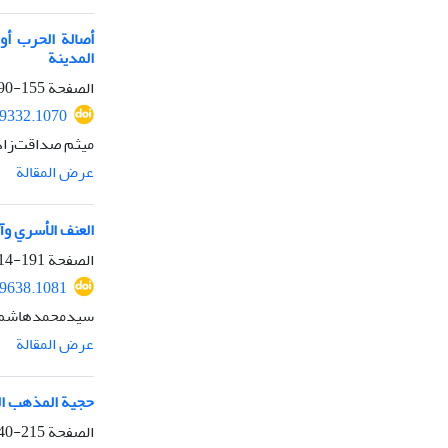
أصالة الحرب أو 
المدينة
الصفحة
155-190
49332.1070
میثم صداقت‌زاد
عرض المقالة
العنف الأسري وآث
الصفحة
191-214
49638.1081
سیدمحمدهاشم بو
عرض المقالة
حجية المذهب الف
الصفحة
215-240