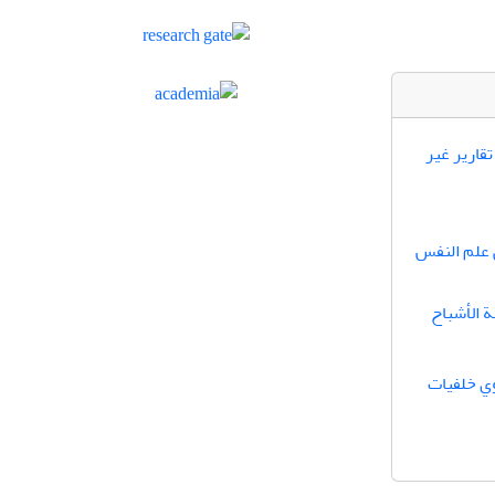
قاریر غیر
ي علم النفس
 الأشباح
وي خلفيات