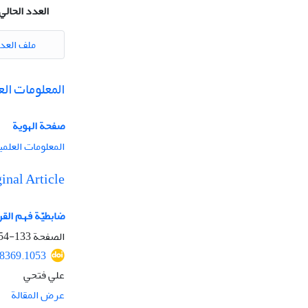
العدد الحالي
ملف العد
المعلومات الع
صفحة الهویة
المعلومات العلمي
inal Article
ضابطيّة فهم الق
الصفحة
133-154
48369.1053
علي فتحي
عرض المقالة