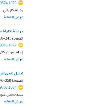
49574.1079
بدرام کاویاني
عرض المقالة
دراسة تحليلة س
الصفحة
241-258
49348.1072
إبراهیم بازرکان
عرض المقالة
تحليل نقدي لفرض
الصفحة
259-276
49763.1084
سیدحسین علوي،
عرض المقالة