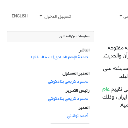
ی
تسجيل الدخول
ENGLISH
معلومات عن المنشور
ة مفتوحة
الناشر
آن والحدیث.
جامعة الإمام الصادق(علیه السلام)
المدير المسئول
بلد.
محمود کریمي بنادکوکي
عام
 تقييم
رئيس التحرير
يران، وذلك
محمود کریمي بنادکوکي
ية.
المدير
أحمد توانائي