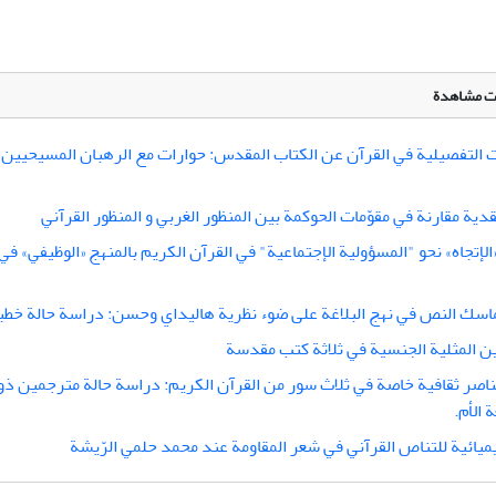
لات مشاهدة
ت التفصيلية في القرآن عن الكتاب المقدس: حوارات مع الرهبان المسیحیین ت
ية مقارنة في مقوّمات الحوکمة بین المنظور الغربي و المنظور القرآني
لإتجاه» نحو "المسؤولية الإجتماعية" في القرآن الكريم بالمنهج «الوظيفي» ف
اسك النص في نهج البلاغة على ضوء نظریة هاليداي وحسن: دراسة حالة خطبة
ين المثلية الجنسية في ثلاثة كتب مقدسة
اصر ثقافية خاصة في ثلاث سور من القرآن الكريم: دراسة حالة مترجمين ذ
 الأم.
ميائية للتناص القرآني في شعر المقاومة عند محمد حلمي الرّيشة