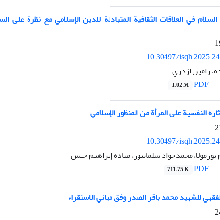
السلام في العلاقات الثقافية المتبادلة للدين الإسلامي مع نظرة علی الس
10.30497/isqh.2025.2
ه، رامین ازدري
PDF
1.02 M
اره النفسية على المرأة من المنظور الإسلامي
10.30497/isqh.2025.2
رمولا، محمدجواد سلمانبور، میاده إبراهیم حبش
PDF
711.75 K
قهي للشهيد محمد باقر الصدر وفق مباني الاستقراء