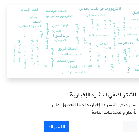
ة
الأنثروبولوجيا في الکتاب المقدس
الفكر الإسلامي
العملية التواصلية
لخيل
الأدب الحسيني
الأنثروبولوجيا القرآني
الإسلام
مابعد الحداثة
مذهب
الأسماء
المسلم
الدعاء
عاشوراء
الحداثة
تربية الوجدان
الرمز التناصي
الحضارة الإسلامية
العدالة بين الجنسين
المسؤولية الإجتماعية
لقرآنية
أصل الخط العربي
العنف الأسري
التوحيد
الصرفة
فسير البنيوي
الیهود
السعادة النهائية
ترابط السورة
ی
التفکیکیة
القرآن؛ الإسلام؛ الوعي
دقة الترجمة
المشركون المحاربون
الشريعة الإسلامية
الاستشفاع
البنية السردية
التلذذ
الإنصاف التربوي
دراسة مقارنة
س
الحوکمة الإسلامیة
الردع (الترهيب)
الطبيعة
مايكل هوي
التربیه الإسلامیة
الصوفیة
للواط
الروح القدس
الخط العربي
تفسير القرآن
أصول الكلمات
أرسطو
الإدراك
العدالة
الزكاة
يعة
الانقسام الاجتماعي
الاشتراك في النشرة الإخبارية
اشترك في النشرة الإخبارية لدينا للحصول على
الأخبار والتحديثات الهامة
الاشتراك